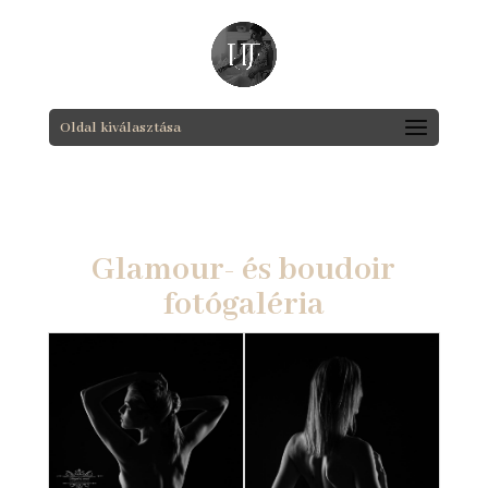
Oldal kiválasztása
Glamour- és boudoir
fotógaléria