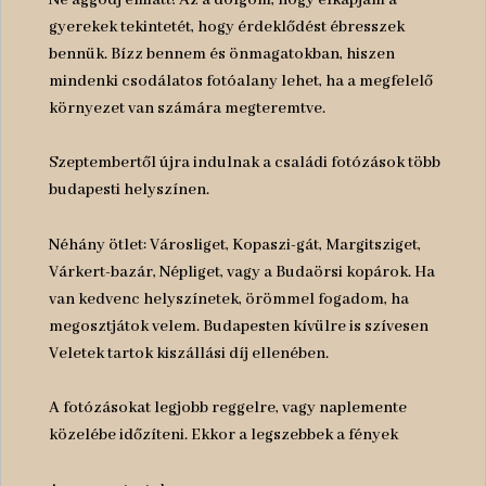
gyerekek tekintetét, hogy érdeklődést ébresszek
bennük. Bízz bennem és önmagatokban, hiszen
mindenki csodálatos fotóalany lehet, ha a megfelelő
környezet van számára megteremtve.
Szeptembertől újra indulnak a családi fotózások több
budapesti helyszínen.
Néhány ötlet: Városliget, Kopaszi-gát, Margitsziget,
Várkert-bazár, Népliget, vagy a Budaörsi kopárok. Ha
van kedvenc helyszínetek, örömmel fogadom, ha
megosztjátok velem. Budapesten kívülre is szívesen
Veletek tartok kiszállási díj ellenében.
A fotózásokat legjobb reggelre, vagy naplemente
közelébe időzíteni. Ekkor a legszebbek a fények