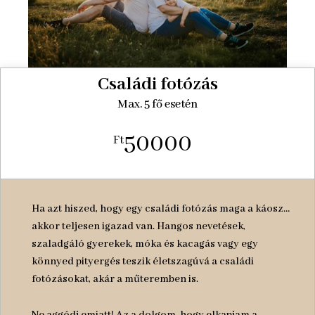
Családi fotózás
Max. 5 fő esetén
50000
Ft
Ha azt hiszed, hogy egy családi fotózás maga a káosz…
akkor teljesen igazad van. Hangos nevetések,
szaladgáló gyerekek, móka és kacagás vagy egy
könnyed pityergés teszik életszagúvá a családi
fotózásokat, akár a műteremben is.
Ne aggódj emiatt! Az a dolgom, hogy elkapjam a