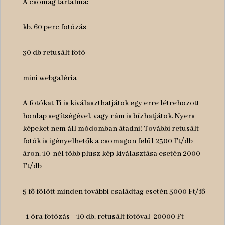
A csomag tartalma:
kb. 60 perc fotózás
30 db retusált fotó
mini webgaléria
A fotókat Ti is kiválaszthatjátok egy erre létrehozott
honlap segítségével, vagy rám is bízhatjátok. Nyers
képeket nem áll módomban átadni! További retusált
fotók is igényelhetők a csomagon felül 2500 Ft/db
áron. 10-nél több plusz kép kiválasztása esetén 2000
Ft/db
5 fő fölött minden további családtag esetén 5000 Ft/fő
1 óra fotózás + 10 db. retusált fotóval 20000 Ft