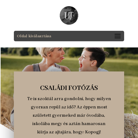
Oldal kiválasztása
CSALÁDI FOTÓZÁS
Te is szoktál arra gondolni, hogy milyen
gyorsan repül az idő? Az éppen most
született gyermeked már óvodába,
iskolába megy és aztán hamarosan
kiírja az ajtajára, hogy: Kopogj!