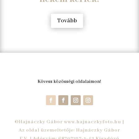
Tovább
Kövess közösségi oldalaimon!
©Hajnáczky Gábor www.hajnaczkyfoto.hu |
Az oldal üzemeltetője: Hajnáczky Gábor
E.V. | Adószám: 68707257-1-42 Kisadózó