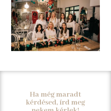
Ha még maradt
kérdésed, írd meg
nekem kérlek!