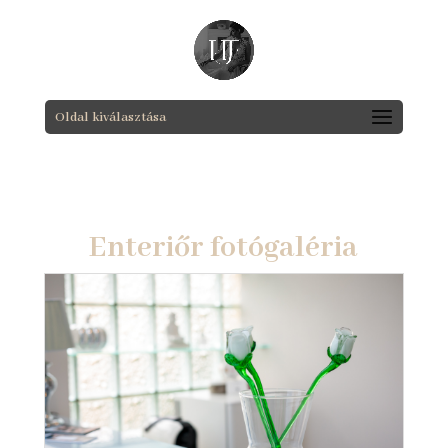
Oldal kiválasztása
Enteriőr fotógaléria